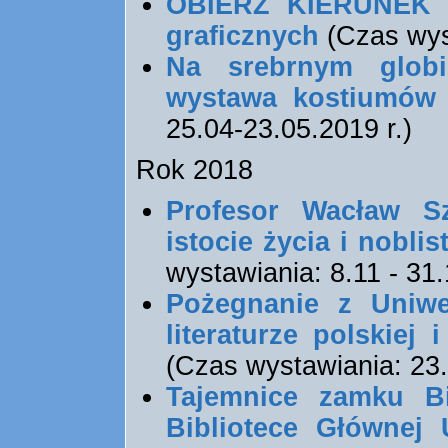
OBIERZ KIERUNEK 
graficznych
(Czas wyst
Na srebrnym globi
wystawa kostiumów 
25.04-23.05.2019 r.)
Rok 2018
Profesor Wacław S
istocie życia i nobli
wystawiania: 8.11 - 31.
Pożegnanie z Uniwe
literaturze polskiej 
(Czas wystawiania: 23.
Tajemnice zamku B
Bibliotece Głównej