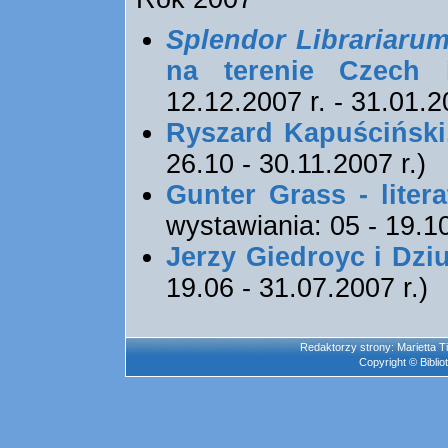
Splendor Librariaru
na terenie Czech
12.12.2007 r. - 31.01.2
Ryszard Kapuściński
26.10 - 30.11.2007 r.)
Gunter Grass - litera
wystawiania: 05 - 19.10
Jerzy Giedroyc i Dzi
19.06 - 31.07.2007 r.)
Redaktorzy strony: Marietta T
Copyright © Bibli