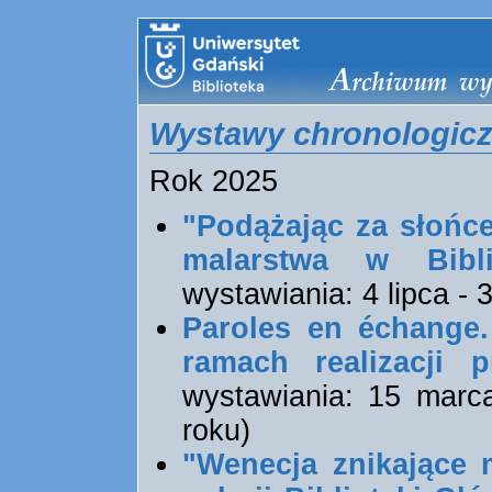
Wystawy chronologicz
Rok 2025
"Podążając za słońc
malarstwa w Bibl
wystawiania: 4 lipca - 
Paroles en échange
ramach realizacji p
wystawiania: 15 marc
roku)
"Wenecja znikające 