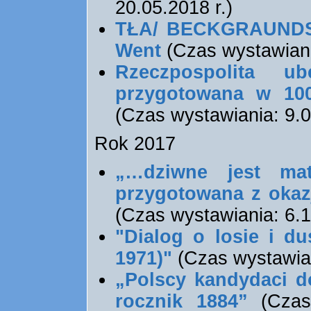
20.05.2018 r.)
TŁA/ BECKGRAUNDS -
Went
(Czas wystawiania
Rzeczpospolita u
przygotowana w 100
(Czas wystawiania: 9.0
Rok 2017
„…dziwne jest mat
przygotowana z okaz
(Czas wystawiania: 6.12
"Dialog o losie i du
1971)"
(Czas wystawiani
„Polscy kandydaci d
rocznik 1884”
(Czas 