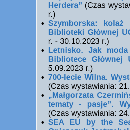
Herdera”
(Czas wystaw
r.)
Szymborska: kolaż 
Biblioteki Głównej U
r. - 30.10.2023 r.)
Letnisko. Jak moda
Bibliotece Głównej
5.09.2023 r.)
700-lecie Wilna. Wys
(Czas wystawiania: 21.
„Małgorzata Czermiń
tematy - pasje”. W
(Czas wystawiania: 24.0
SEA EU by the Sea