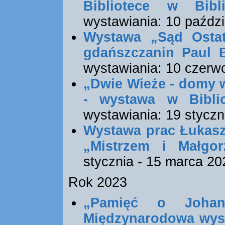
Bibliotece w Bib
wystawiania: 10 paździ
Wystawa „Sąd Osta
gdańszczanin Paul 
wystawiania: 10 czerwc
„Dwie Wieże - domy 
- wystawa w Biblio
wystawiania: 19 styczn
Wystawa prac Łukasz
„Mistrzem i Małgor
stycznia - 15 marca 20
Rok 2023
„Pamięć o Johanni
Międzynarodowa wys