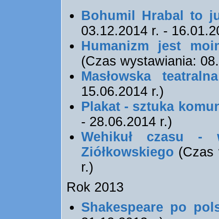
Bohumil Hrabal to już
03.12.2014 r. - 16.01.2
Humanizm jest moim
(Czas wystawiania: 08.
Masłowska teatral
15.06.2014 r.)
Plakat - sztuka komun
- 28.06.2014 r.)
Wehikuł czasu - w
Ziółkowskiego
(Czas 
r.)
Rok 2013
Shakespeare po pol