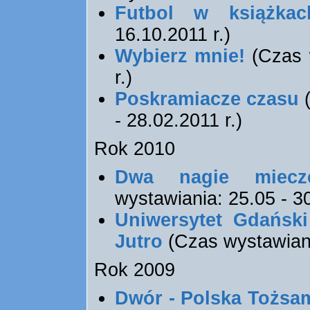
Futbol w książkac
16.10.2011 r.)
Wybierz mnie!
(Czas w
r.)
Poskramiacze czasu
- 28.02.2011 r.)
Rok 2010
Dwa nagie miecz
wystawiania: 25.05 - 30
Uniwersytet Gdański
Jutro
(Czas wystawiani
Rok 2009
Dwór - Polska Tożsa